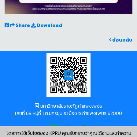
Share
Download
ย้อนกลับ
มหาวิทยาลัยราชภัฏกำแพงเพชร
เลขที่ 69 หมู่ที่ 1 ต.นครชุม อ.เมือง จ.กำแพงเพชร 62000
โดยการใช้เว็บไซต์ของ KPRU คุณรับทราบว่าคุณได้อ่านและทำความ