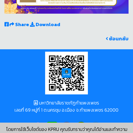
Share
Download
ย้อนกลับ
มหาวิทยาลัยราชภัฏกำแพงเพชร
เลขที่ 69 หมู่ที่ 1 ต.นครชุม อ.เมือง จ.กำแพงเพชร 62000
โดยการใช้เว็บไซต์ของ KPRU คุณรับทราบว่าคุณได้อ่านและทำความ