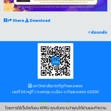
Share
Download
ย้อนกลับ
มหาวิทยาลัยราชภัฏกำแพงเพชร
เลขที่ 69 หมู่ที่ 1 ต.นครชุม อ.เมือง จ.กำแพงเพชร 62000
โดยการใช้เว็บไซต์ของ KPRU คุณรับทราบว่าคุณได้อ่านและทำความ