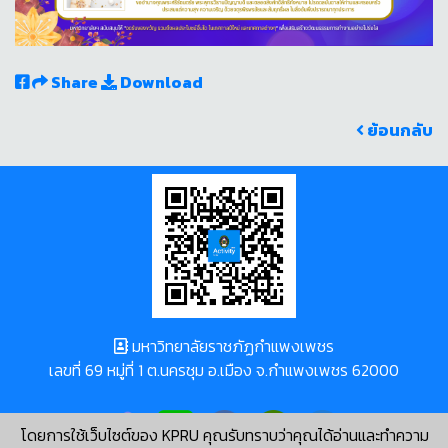
Share
Download
ย้อนกลับ
มหาวิทยาลัยราชภัฏกำแพงเพชร
เลขที่ 69 หมู่ที่ 1 ต.นครชุม อ.เมือง จ.กำแพงเพชร 62000
โดยการใช้เว็บไซต์ของ KPRU คุณรับทราบว่าคุณได้อ่านและทำความ