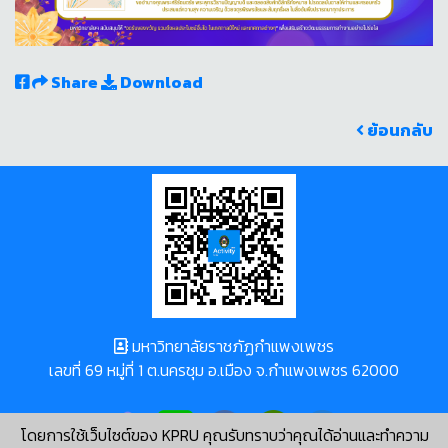
Share
Download
ย้อนกลับ
มหาวิทยาลัยราชภัฏกำแพงเพชร
เลขที่ 69 หมู่ที่ 1 ต.นครชุม อ.เมือง จ.กำแพงเพชร 62000
โดยการใช้เว็บไซต์ของ KPRU คุณรับทราบว่าคุณได้อ่านและทำความ