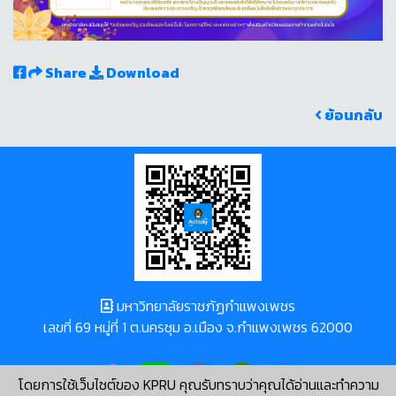
Share
Download
ย้อนกลับ
มหาวิทยาลัยราชภัฏกำแพงเพชร
เลขที่ 69 หมู่ที่ 1 ต.นครชุม อ.เมือง จ.กำแพงเพชร 62000
โดยการใช้เว็บไซต์ของ KPRU คุณรับทราบว่าคุณได้อ่านและทำความ