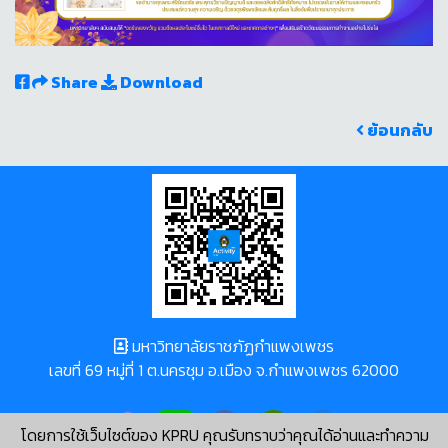
Share
Download
ย้อนกลับ
มหาวิทยาลัยราชภัฏกำแพงเพชร
เลขที่ 69 หมู่ที่ 1 ต.นครชุม อ.เมือง จ.กำแพงเพชร 62000
โดยการใช้เว็บไซต์ของ KPRU คุณรับทราบว่าคุณได้อ่านและทำความ