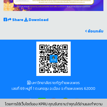
Share
Download
ย้อนกลับ
มหาวิทยาลัยราชภัฏกำแพงเพชร
เลขที่ 69 หมู่ที่ 1 ต.นครชุม อ.เมือง จ.กำแพงเพชร 62000
โดยการใช้เว็บไซต์ของ KPRU คุณรับทราบว่าคุณได้อ่านและทำความ