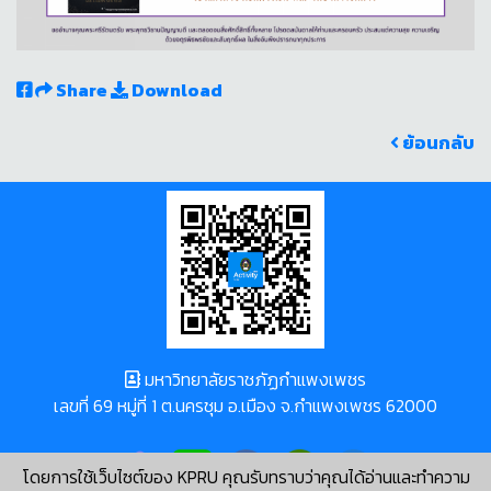
Share
Download
ย้อนกลับ
มหาวิทยาลัยราชภัฏกำแพงเพชร
เลขที่ 69 หมู่ที่ 1 ต.นครชุม อ.เมือง จ.กำแพงเพชร 62000
โดยการใช้เว็บไซต์ของ KPRU คุณรับทราบว่าคุณได้อ่านและทำความ