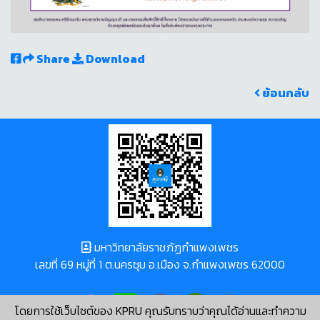
Share
Download
ย้อนกลับ
มหาวิทยาลัยราชภัฏกำแพงเพชร
เลขที่ 69 หมู่ที่ 1 ต.นครชุม อ.เมือง จ.กำแพงเพชร 62000
โดยการใช้เว็บไซต์ของ KPRU คุณรับทราบว่าคุณได้อ่านและทำความ