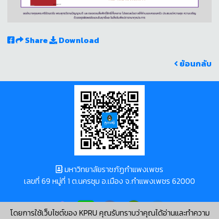
Share
Download
ย้อนกลับ
มหาวิทยาลัยราชภัฏกำแพงเพชร
เลขที่ 69 หมู่ที่ 1 ต.นครชุม อ.เมือง จ.กำแพงเพชร 62000
โดยการใช้เว็บไซต์ของ KPRU คุณรับทราบว่าคุณได้อ่านและทำความ