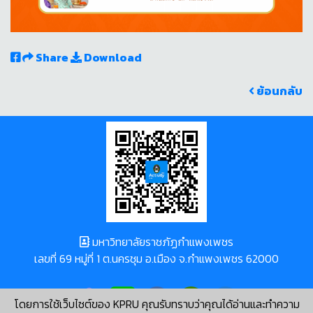
Share
Download
ย้อนกลับ
มหาวิทยาลัยราชภัฏกำแพงเพชร
เลขที่ 69 หมู่ที่ 1 ต.นครชุม อ.เมือง จ.กำแพงเพชร 62000
โดยการใช้เว็บไซต์ของ KPRU คุณรับทราบว่าคุณได้อ่านและทำความ