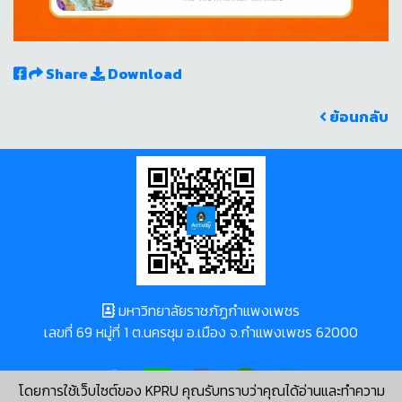
Share
Download
ย้อนกลับ
มหาวิทยาลัยราชภัฏกำแพงเพชร
เลขที่ 69 หมู่ที่ 1 ต.นครชุม อ.เมือง จ.กำแพงเพชร 62000
โดยการใช้เว็บไซต์ของ KPRU คุณรับทราบว่าคุณได้อ่านและทำความ