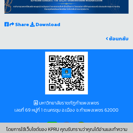
Share
Download
ย้อนกลับ
มหาวิทยาลัยราชภัฏกำแพงเพชร
เลขที่ 69 หมู่ที่ 1 ต.นครชุม อ.เมือง จ.กำแพงเพชร 62000
โดยการใช้เว็บไซต์ของ KPRU คุณรับทราบว่าคุณได้อ่านและทำความ