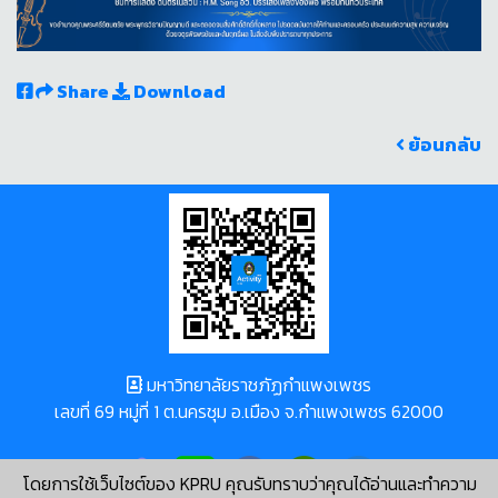
Share
Download
ย้อนกลับ
มหาวิทยาลัยราชภัฏกำแพงเพชร
เลขที่ 69 หมู่ที่ 1 ต.นครชุม อ.เมือง จ.กำแพงเพชร 62000
โดยการใช้เว็บไซต์ของ KPRU คุณรับทราบว่าคุณได้อ่านและทำความ