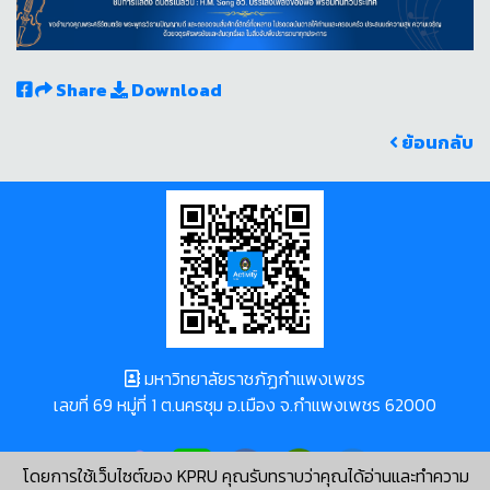
Share
Download
ย้อนกลับ
มหาวิทยาลัยราชภัฏกำแพงเพชร
เลขที่ 69 หมู่ที่ 1 ต.นครชุม อ.เมือง จ.กำแพงเพชร 62000
โดยการใช้เว็บไซต์ของ KPRU คุณรับทราบว่าคุณได้อ่านและทำความ