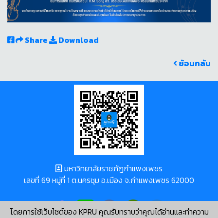
Share
Download
ย้อนกลับ
มหาวิทยาลัยราชภัฏกำแพงเพชร
เลขที่ 69 หมู่ที่ 1 ต.นครชุม อ.เมือง จ.กำแพงเพชร 62000
โดยการใช้เว็บไซต์ของ KPRU คุณรับทราบว่าคุณได้อ่านและทำความ