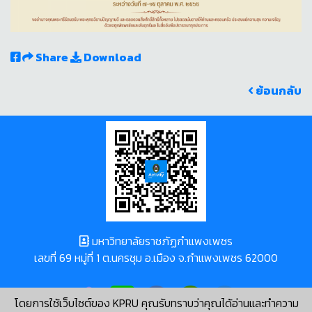
Share
Download
ย้อนกลับ
มหาวิทยาลัยราชภัฏกำแพงเพชร
เลขที่ 69 หมู่ที่ 1 ต.นครชุม อ.เมือง จ.กำแพงเพชร 62000
โดยการใช้เว็บไซต์ของ KPRU คุณรับทราบว่าคุณได้อ่านและทำความ