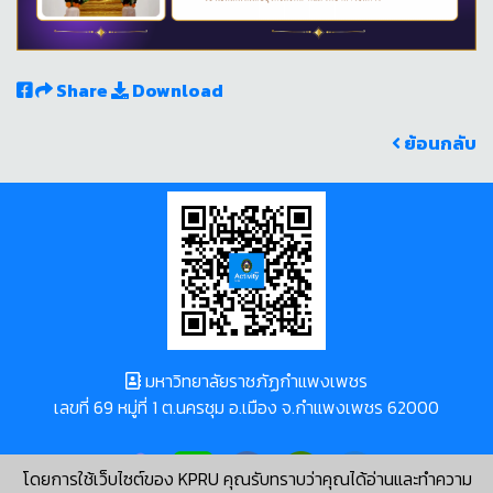
Share
Download
ย้อนกลับ
มหาวิทยาลัยราชภัฏกำแพงเพชร
เลขที่ 69 หมู่ที่ 1 ต.นครชุม อ.เมือง จ.กำแพงเพชร 62000
โดยการใช้เว็บไซต์ของ KPRU คุณรับทราบว่าคุณได้อ่านและทำความ