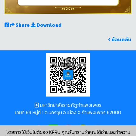
Share
Download
ย้อนกลับ
มหาวิทยาลัยราชภัฏกำแพงเพชร
เลขที่ 69 หมู่ที่ 1 ต.นครชุม อ.เมือง จ.กำแพงเพชร 62000
โดยการใช้เว็บไซต์ของ KPRU คุณรับทราบว่าคุณได้อ่านและทำความ