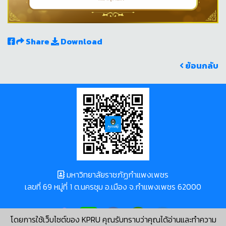
Share
Download
ย้อนกลับ
มหาวิทยาลัยราชภัฏกำแพงเพชร
เลขที่ 69 หมู่ที่ 1 ต.นครชุม อ.เมือง จ.กำแพงเพชร 62000
โดยการใช้เว็บไซต์ของ KPRU คุณรับทราบว่าคุณได้อ่านและทำความ