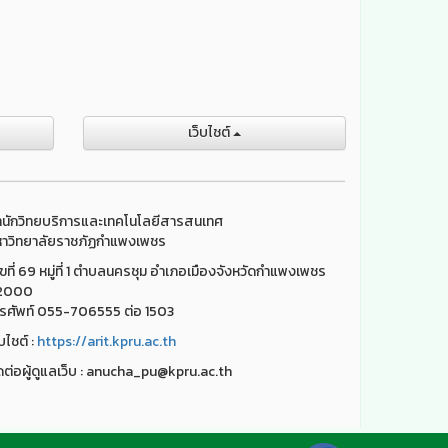
เว็บไชต์
นักวิทยบริการและเทคโนโลยีสารสนเทศ
าวิทยาลัยราชภัฏกำแพงเพชร
ขที่ 69 หมู่ที่ 1 ตำบลนครชุม อำเภอเมืองจังหวัดกำแพงเพชร
2000
รศัพท์ 055-706555 ต่อ 1503
็บไชต์ :
https://arit.kpru.ac.th
ดต่อผู้ดูแลเว็บ : anucha_pu@kpru.ac.th