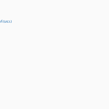
์ (มรว.)