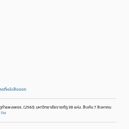
ขที่หนังสือออก
ำแพงเพชร. (2561). มหาวิทยาลัยราชภัฏ 38 แห่ง. สืบค้น 7 สิงหาคม
=TH