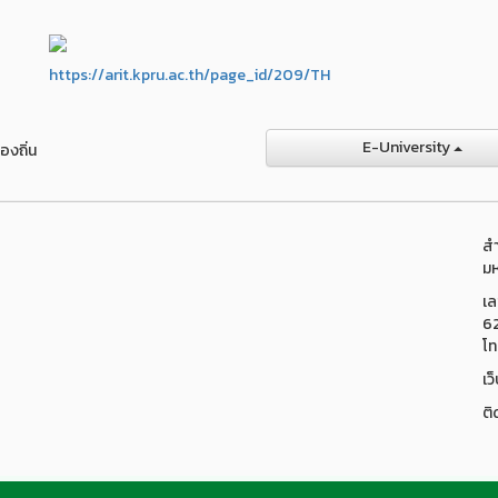
https://arit.kpru.ac.th/page_id/209/TH
E-University
องถิ่น
สำ
มห
เล
6
โท
เว
ติ