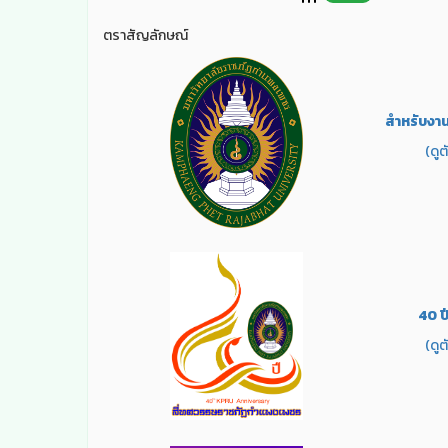
ตราสัญลักษณ์
สำหรับงา
(ดูตั
40 ป
(ดูตั