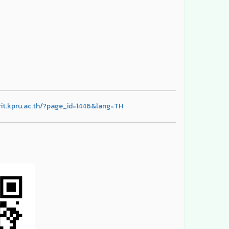
rit.kpru.ac.th/?page_id=1446&lang=TH