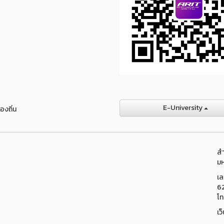
E-University
องถิ่น
สำ
มห
เล
6
โท
เว