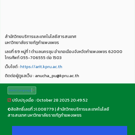
สำนักวิทยบริการและเทคโนโลยีสารสนเทศ
มหาวิทยาลัยราชภัฏกำแพงเพชร
เลขที่ 69 หมู่ที่ 1 ตำบลนครชุม อำเภอเมืองจังหวัดกำแพงเพชร 62000
โทรศัพท์ 055-706555 ต่อ 1503
เว็บไชต์ :
https://arit.kpru.ac.th
ติดต่อผู้ดูแลเว็บ : anucha_pu@kpru.ac.th
Select Language
▼
ปรับปรุงเมื่อ : October 28 2025 20:49:52
©
ลิขสิทธิ์เลขที่ ว1.008779
|
สำนักวิทยบริการและเทคโนโลยี
สารสนเทศ มหาวิทยาลัยราชภัฏกำแพงเพชร